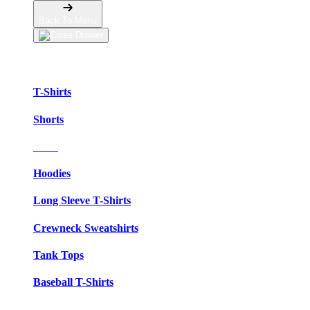
Back To Menu
Adult Apparel
T-Shirts
Shorts
New!
Hoodies
Long Sleeve T-Shirts
Crewneck Sweatshirts
Tank Tops
Baseball T-Shirts