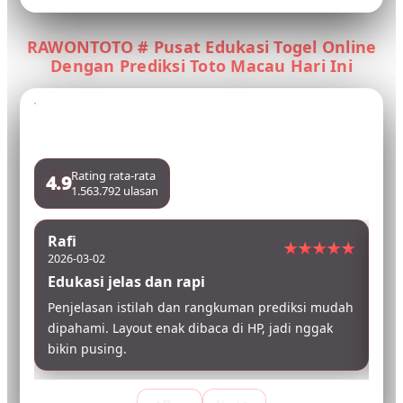
beberapa sumber/pola. Istilah bisa berbeda antar
Fokus pada konsistensi: pilih 1–2 sumber prediksi,
komunitas.
batasi variasi kombinasi, dan tetapkan batas
RAWONTOTO # Pusat Edukasi Togel Online
harian. Jika hasil tidak sesuai, evaluasi tanpa
Dengan Prediksi Toto Macau Hari Ini
mengejar kerugian.
Review Konsumen (Slide)
Geser ke samping untuk melihat ulasan lainnya. Setiap
review ditampilkan dalam kartu.
Rating rata-rata
4.9
1.563.792 ulasan
Rafi
Si
2026-03-02
202
Edukasi jelas dan rapi
Ba
Penjelasan istilah dan rangkuman prediksi mudah
Ada
dipahami. Layout enak dibaca di HP, jadi nggak
bua
bikin pusing.
has