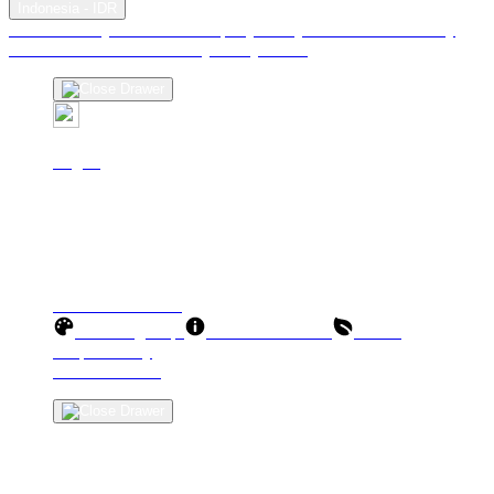
Indonesia - IDR
Product Safety
Intellectual Property Policy
CA: Do Not Sell My
Personal Information
Privacy Policy
Terms
Welcome Guest!
Log In
Sign Up
Create an account to save your favorite designs for viewing
anytime, on any device.
Create an Account
Artist Sign Up
About TeePublic
Social
Responsibility
Create Account
Cart Preview (0)