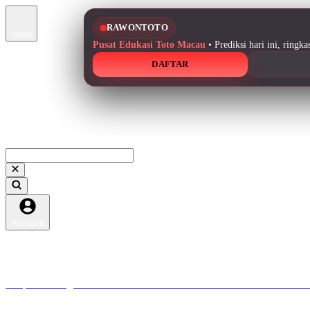
RAWONTOTO
Shop
Pusat Edukasi Toto Macau
• Prediksi hari ini, ringka
DAFTAR
SEARCH DI GOOGLE RAWONTOTO
SITUS RAWONTOTO
LINK RAWONTOTO
Account
Explore Categories
Popular Products
Shop All Designs
RAWONTOTO
TOGEL ONLINE
TOTO MAC
Design ID: 74235272