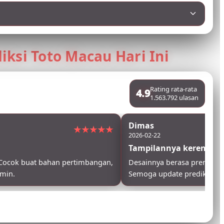
han angka dari beberapa sumber/pola. Istilah bisa
uai, evaluasi tanpa mengejar kerugian.
ksi Toto Macau Hari Ini
Rating rata-rata
4.9
1.563.792 ulasan
Dimas
2026-02-22
Tampilannya keren te
 Cocok buat bahan pertimbangan,
Desainnya berasa premium.
amin.
Semoga update prediksinya