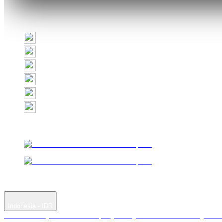
Share this design:
TP Apparel LLC 2022 - 2026
Indonesia - IDR
Product Safety
Intellectual Property Policy
CA: Do Not Sell My Perso