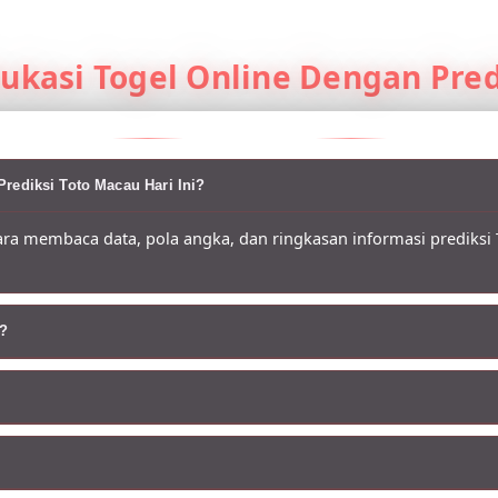
asi Togel Online Dengan Predi
FAQ - RAWONTOTO
ediksi Toto Macau Hari Ini?
mbaca data, pola angka, dan ringkasan informasi prediksi Toto 
?
ka, kombinasi pola, serta catatan hasil sebelumnya. Ini hanya pen
bagai informasi edukasi dan tetap utamakan kontrol modal serta